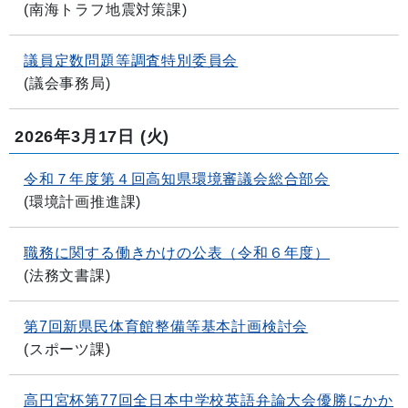
(
南海トラフ地震対策課
)
議員定数問題等調査特別委員会
(
議会事務局
)
2026年3月17日
(火)
令和７年度第４回高知県環境審議会総合部会
(
環境計画推進課
)
職務に関する働きかけの公表（令和６年度）
(
法務文書課
)
第7回新県民体育館整備等基本計画検討会
(
スポーツ課
)
高円宮杯第77回全日本中学校英語弁論大会優勝にかか