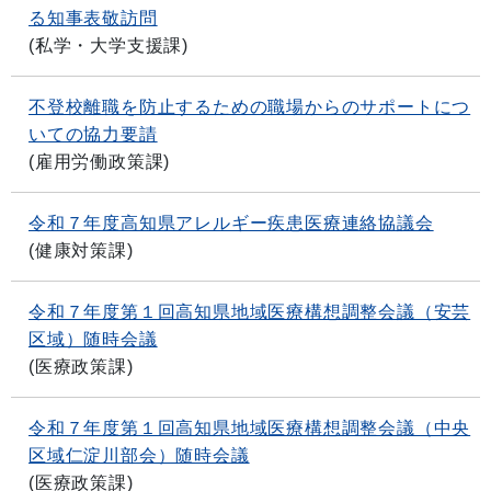
る知事表敬訪問
(
私学・大学支援課
)
不登校離職を防止するための職場からのサポートにつ
いての協力要請
(
雇用労働政策課
)
令和７年度高知県アレルギー疾患医療連絡協議会
(
健康対策課
)
令和７年度第１回高知県地域医療構想調整会議（安芸
区域）随時会議
(
医療政策課
)
令和７年度第１回高知県地域医療構想調整会議（中央
区域仁淀川部会）随時会議
(
医療政策課
)