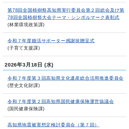
第78回全国植樹祭高知県実行委員会第２回総会及び第
78回全国植樹祭大会テーマ・シンボルマーク表彰式
(
林業環境政策課
)
令和７年度婚活サポーター感謝状贈呈式
(
子育て支援課
)
2026年3月18日
(水)
令和７年度第３回高知県文化遺産総合活用推進委員会
(
歴史文化財課
)
令和７年度第２回高知県国民健康保険運営協議会
(
国民健康保険課
)
高知県地震被害想定検討委員会（第７回）