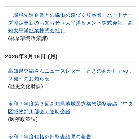
「環境先進企業との協働の森づくり事業」パートナー
ズ協定更新のお知らせ（太平洋セメント株式会社、高
知太平洋鉱業株式会社）
(
林業環境政策課
)
2026年3月16日
(月)
高知県史編さんニュースレター「ときのあかし」vol.
２発刊のお知らせ
(
歴史文化財課
)
令和７年度第３回高知県地域医療構想調整会議（中央
区域物部川部会）随時会議
(
医療政策課
)
令和７年度包括外部監査結果の報告