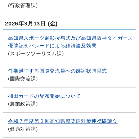
(
行政管理課
)
2026年3月13日
(金)
高知県スポーツ顕彰授与式及び高知県阪神タイガース
優勝記念パレードによる経済波及効果
(
スポーツツーリズム課
)
任期満了する国際交流員への感謝状贈呈式
(
国際交流課
)
棚田カードの配布開始について
(
農業政策課
)
令和７年度第２回高知県感染症対策連携協議会
(
健康対策課
)