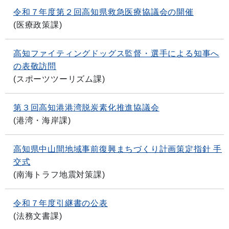
令和７年度第２回高知県救急医療協議会の開催
(
医療政策課
)
高知ファイティングドッグス監督・選手による知事へ
の表敬訪問
(
スポーツツーリズム課
)
第３回高知港港湾脱炭素化推進協議会
(
港湾・海岸課
)
高知県中山間地域事前復興まちづくり計画策定指針 手
交式
(
南海トラフ地震対策課
)
令和７年度引継書の公表
(
法務文書課
)