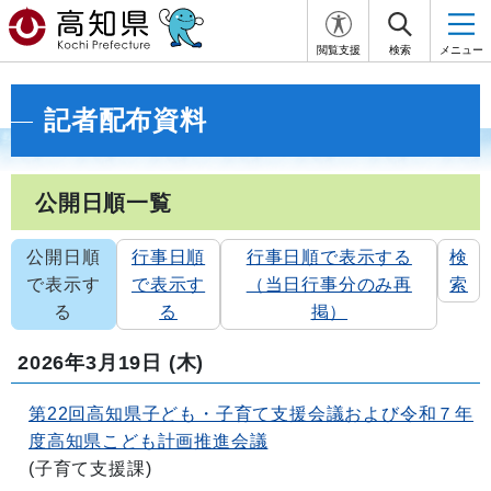
閲覧支援
検索
メニュー
記者配布資料
公開日順一覧
公開日順
行事日順
行事日順で表示する
検
で表示す
で表示す
（当日行事分のみ再
索
る
る
掲）
2026年3月19日
(木)
第22回高知県子ども・子育て支援会議および令和７年
度高知県こども計画推進会議
(
子育て支援課
)