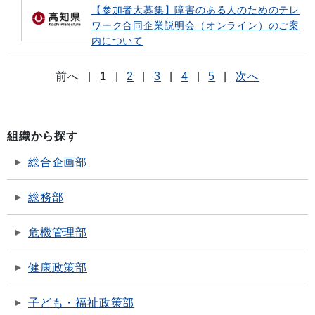
【参加者大募集】障害のある人のためのテレ
ワーク合同企業説明会（オンライン）のご案
内について
前へ
|
1
|
2
|
3
|
4
|
5
|
次へ
組織から探す
総合企画部
総務部
危機管理部
健康政策部
子ども・福祉政策部