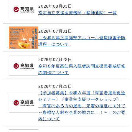
2026年08月03日
指定自立支援医療機関（精神通院）一覧
2026年07月31日
「令和８年度高知県アルコール健康障害予防
講座」について
2026年07月23日
令和８年度高知県入院者訪問支援員養成研修
の開催について
2026年07月23日
【参加者募集】令和８年度〔障害者雇用促進
セミナー〕〔事業主支援ワークショップ〕
「障害のある方の雇用、定着の推進に向けて
～多様な人材を企業の戦力に！！～」のご案
内について