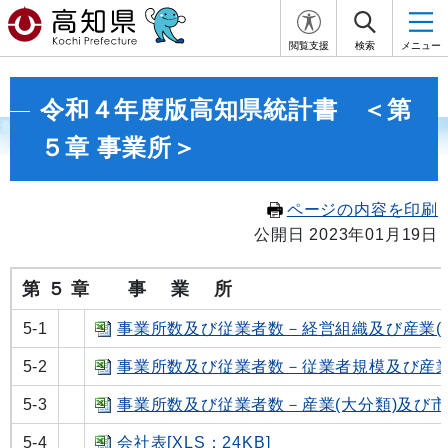
閲覧支援
検索
メニュー
令和４年度版高知県統計書 ＜第
５章 事業所＞
ページの内容を印刷
公開日 2023年01月19日
第 ５ 章 事 業 所
5-1
事業所数及び従業者数－経営組織及び産業(中分類
5-2
事業所数及び従業者数－従業者規模及び産業(中
5-3
事業所数及び従業者数－産業(大分類)及び市町村
5-4
会社表[XLS：24KB]