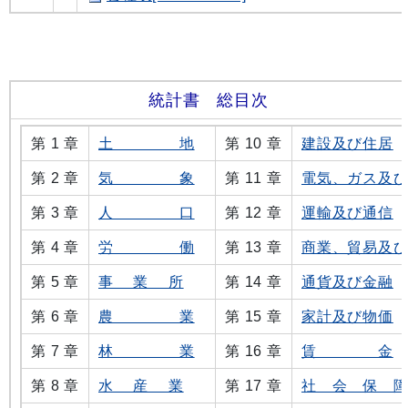
統計書 総目次
第 1 章
土 地
第 10 章
建設及び住居
第 2 章
気 象
第 11 章
電気、ガス及
第 3 章
人 口
第 12 章
運輸及び通信
第 4 章
労 働
第 13 章
商業、貿易及
第 5 章
事 業 所
第 14 章
通貨及び金融
第 6 章
農 業
第 15 章
家計及び物価
第 7 章
林 業
第 16 章
賃 金
第 8 章
水 産 業
第 17 章
社 会 保 