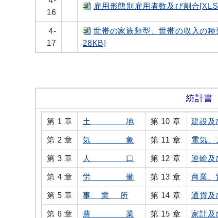
4-
雇用形態別雇用者数及び割合[XLS：
16
4-
世帯の家族類型、世帯の収入の種
17
28KB]
統計書
第 1 章
土 地
第 10 章
建設及
第 2 章
気 象
第 11 章
電気、
第 3 章
人 口
第 12 章
運輸及
第 4 章
労 働
第 13 章
商業、
第 5 章
事 業 所
第 14 章
通貨及
第 6 章
農 業
第 15 章
家計及