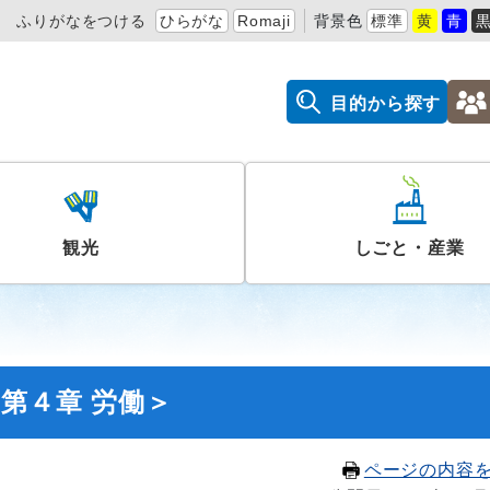
ふりがなをつける
ひらがな
Romaji
背景色
標準
黄
青
目的から探す
観光
しごと・産業
第４章 労働＞
ページの内容