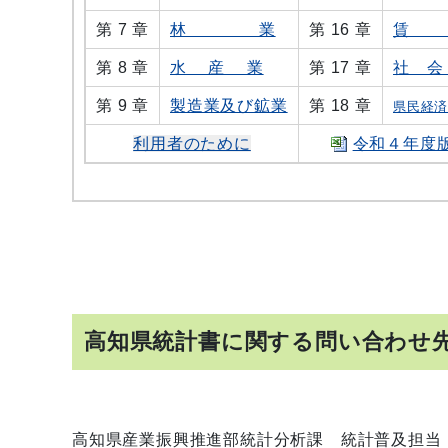
第 7 章
林 業
第 16 章
賃
第 8 章
水 産 業
第 17 章
社 会
第 9 章
製造業及び鉱業
第 18 章
県民経
利用者のために
令和４年度
高知県統計書に関する問い合わせ
高知県産業振興推進部統計分析課 統計普及担当