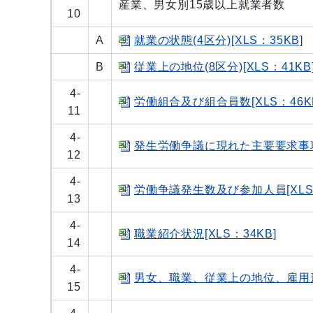
産業、男女別15歳以上就業者数
10
A
就業の状態(4区分)[XLS：35KB]
B
従業上の地位(8区分)[XLS：41KB
4-
労働組合及び組合員数[XLS：46K
11
4-
発生労働争議に現れた主要要求事項[
12
4-
労働争議発生数及び参加人員[XLS：
13
4-
職業紹介状況[XLS：34KB]
14
4-
男女、職業、従業上の地位、雇用形態
15