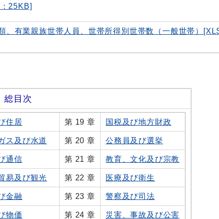
25KB]
類、有業親族世帯人員、世帯所得別世帯数（一般世帯）[XL
 総目次
び住居
第 19 章
国税及び地方財政
ガス及び水道
第 20 章
公務員及び選挙
び通信
第 21 章
教育、文化及び宗教
貿易及び観光
第 22 章
医療及び衛生
び金融
第 23 章
警察及び司法
び物価
第 24 章
災害、事故及び公害