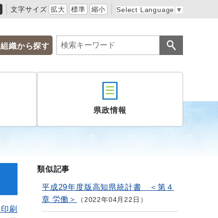
黒
文字サイズ
拡大
標準
縮小
Select Language
▼
組織から探す
県政情報
類似記事
平成29年度版高知県統計書 ＜第４
章 労働＞
2022年04月22日
を印刷