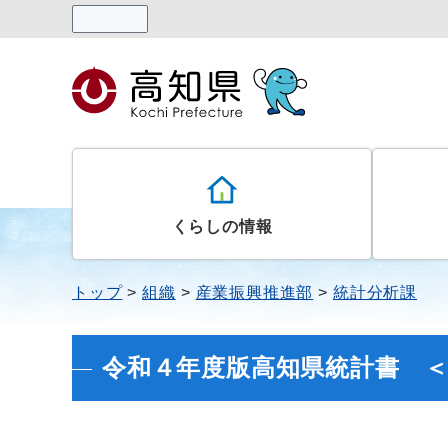
読み上げる
くらしの情報
トップ
組織
産業振興推進部
統計分析課
令和４年度版高知県統計書 ＜