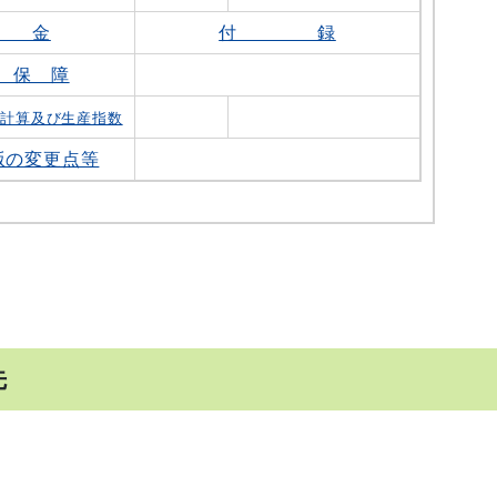
 金
付 録
 保 障
済計算及び生産指数
版の変更点等
先