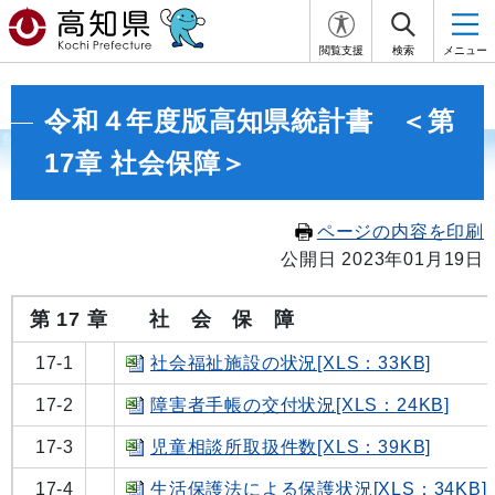
閲覧支援
検索
メニュー
令和４年度版高知県統計書 ＜第
17章 社会保障＞
ページの内容を印刷
公開日 2023年01月19日
第 17 章 社 会 保 障
17-1
社会福祉施設の状況[XLS：33KB]
17-2
障害者手帳の交付状況[XLS：24KB]
17-3
児童相談所取扱件数[XLS：39KB]
17-4
生活保護法による保護状況[XLS：34KB]