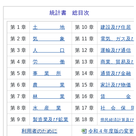
統計書 総目次
第 1 章
土 地
第 10 章
建設及び住居
第 2 章
気 象
第 11 章
電気、ガス及
第 3 章
人 口
第 12 章
運輸及び通信
第 4 章
労 働
第 13 章
商業、貿易及
第 5 章
事 業 所
第 14 章
通貨及び金融
第 6 章
農 業
第 15 章
家計及び物価
第 7 章
林 業
第 16 章
賃 金
第 8 章
水 産 業
第 17 章
社 会 保 
第 9 章
製造業及び鉱業
第 18 章
県民経済計算及び
利用者のために
令和４年度版の変更