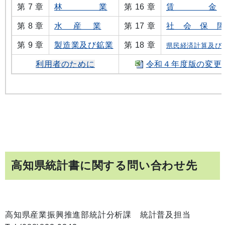
第 7 章
林 業
第 16 章
賃 金
第 8 章
水 産 業
第 17 章
社 会 保 
第 9 章
製造業及び鉱業
第 18 章
県民経済計算及び
利用者のために
令和４年度版の変更
高知県統計書に関する問い合わせ先
高知県産業振興推進部統計分析課 統計普及担当