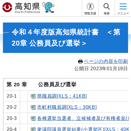
閲覧支援
検索
メニュー
令和４年度版高知県統計書 ＜第
20章 公務員及び選挙＞
ページの内容を印刷
公開日 2023年01月19日
第 20 章 公務員及び選挙
20-1
県職員調[XLS：41KB]
20-2
市町村職員調[XLS：30KB]
20-3
各種選挙当選者、立候補者及び有権者並びに投
20-4
衆議院議員選挙結果(小選挙区)[XLS：40KB