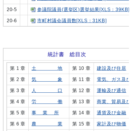
20-5
参議院議員(選挙区)選挙結果[XLS：39KB]
20-6
市町村議会議員数[XLS：31KB]
統計書 総目次
第 1 章
土 地
第 10 章
建設及び住居
第 2 章
気 象
第 11 章
電気、ガス及
第 3 章
人 口
第 12 章
運輸及び通信
第 4 章
労 働
第 13 章
商業、貿易及
第 5 章
事 業 所
第 14 章
通貨及び金融
第 6 章
農 業
第 15 章
家計及び物価