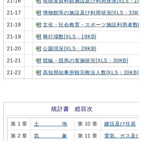
21-16
視聴覚資料館施設及び利用状況[XLS：19K
21-17
博物館等の施設及び利用状況[XLS：33KB
21-18
文化・社会教育・スポーツ施設利用者数[XL
21-19
興行場数[XLS：19KB]
21-20
公園現況[XLS：29KB]
21-21
競輪・競馬の実施状況[XLS：30KB]
21-22
高知県知事所轄宗教法人数[XLS：20KB]
統計書 総目次
第 1 章
土 地
第 10 章
建設及び住居
第 2 章
気 象
第 11 章
電気、ガス及