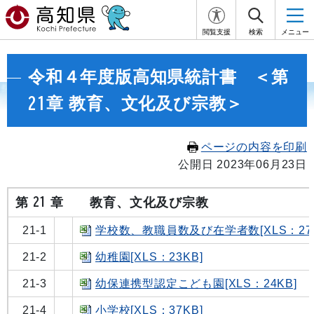
閲覧支援
検索
メニュー
令和４年度版高知県統計書 ＜第
21章 教育、文化及び宗教＞
ページの内容を印刷
公開日 2023年06月23日
第 21 章 教育、文化及び宗教
21-1
学校数、教職員数及び在学者数[XLS：27K
21-2
幼稚園[XLS：23KB]
21-3
幼保連携型認定こども園[XLS：24KB]
21-4
小学校[XLS：37KB]