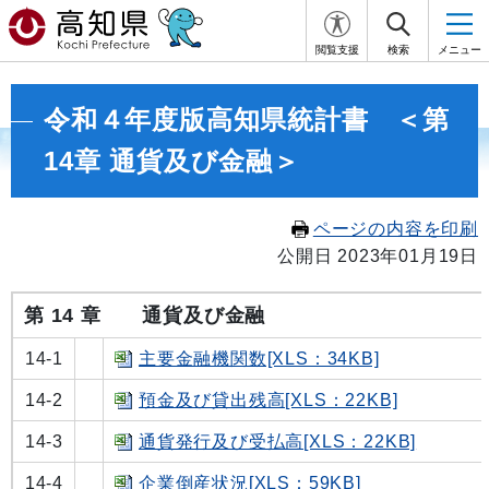
閲覧支援
検索
メニュー
令和４年度版高知県統計書 ＜第
14章 通貨及び金融＞
ページの内容を印刷
公開日 2023年01月19日
第 14 章
通貨及び金融
14-1
主要金融機関数[XLS：34KB]
14-2
預金及び貸出残高[XLS：22KB]
14-3
通貨発行及び受払高[XLS：22KB]
14-4
企業倒産状況[XLS：59KB]