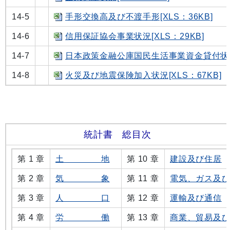
14-5
手形交換高及び不渡手形[XLS：36KB]
14-6
信用保証協会事業状況[XLS：29KB]
14-7
日本政策金融公庫国民生活事業資金貸付状況[
14-8
火災及び地震保険加入状況[XLS：67KB]
統計書 総目次
第 1 章
土 地
第 10 章
建設及び住居
第 2 章
気 象
第 11 章
電気、ガス及
第 3 章
人 口
第 12 章
運輸及び通信
第 4 章
労 働
第 13 章
商業、貿易及