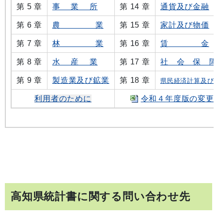
第 5 章
事 業 所
第 14 章
通貨及び金融
第 6 章
農 業
第 15 章
家計及び物価
第 7 章
林 業
第 16 章
賃 金
第 8 章
水 産 業
第 17 章
社 会 保 
第 9 章
製造業及び鉱業
第 18 章
県民経済計算及び
利用者のために
令和４年度版の変更
高知県統計書に関する問い合わせ先