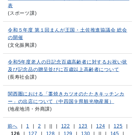
表
(
スポーツ課
)
令和５年度 第１回まんが王国・土佐推進協議会 総会
の開催
(
文化振興課
)
令和5年度老人の日記念百歳高齢者に対するお祝い状
及び記念品の贈呈並びに百歳以上高齢者について
(
長寿社会課
)
関西圏における「藁焼きカツオのたたきキッチンカ
ー」の出店について（中四国９県観光物産展）
(
地産地消・外商課
)
前へ
|
1
|
2
|
||
|
122
|
123
|
124
|
125
|
126
|
127
|
128
|
129
|
130
|
||
|
145
|