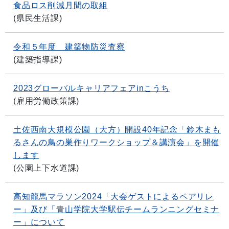
食品ロス削減月間の取組
(
県民生活課
)
令和５年度 建築物防災査察
(
建築指導課
)
2023グローバルキャリアフェアinこうち
(
雇用労働政策課
)
土佐西南大規模公園（大方）開設40年記念「鈴木まも
るさんの鳥の巣作りワークショップ＆講演会」を開催
します
(
公園上下水道課
)
高知龍馬マラソン2024「大会ゲストによるペアリレ
ー」及び「青山学院大学駅伝チームランニングセミナ
ー」について