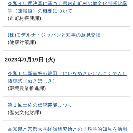
令和４年度決算に基づく県内市町村の健全化判断比率
等（速報値）の概要について
(
市町村振興課
)
(株)モデルナ・ジャパンと知事の意見交換
(
健康対策課
)
2023年9月19日
(火)
令和６年新嘗祭献穀田（にいなめさいけんこくでん）
抜穂式（ぬきほしき）
(
環境農業推進課
)
第１回土佐の伝統芸能まつり
(
歴史文化財課
)
高知県と京都大学経済研究所との「科学的知見を活用