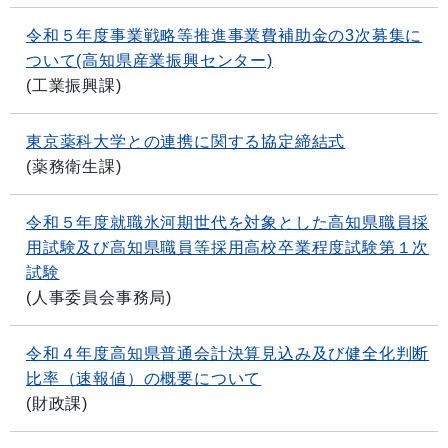
令和５年度事業戦略等推進事業費補助金の3次募集に
ついて(高知県産業振興センター)
(
工業振興課
)
東京薬科大学との連携に関する協定締結式
(
薬務衛生課
)
令和５年度就職氷河期世代を対象とした高知県職員採
用試験及び高知県職員等採用高校卒業程度試験第１次
試験
(
人事委員会事務局
)
令和４年度高知県普通会計決算見込み及び健全化判断
比率（速報値）の概要について
(
財政課
)