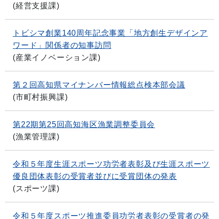
(
経営支援課
)
トビシマ創業140周年記念事業「地方創生デザインア
ワード」関係者の知事訪問
(
産業イノベーション課
)
第２回高知県マイナンバー情報総点検本部会議
(
市町村振興課
)
第22期第25回高知海区漁業調整委員会
(
漁業管理課
)
令和５年度生涯スポーツ功労者表彰及び生涯スポーツ
優良団体表彰の受賞者並びに受賞団体の発表
(
スポーツ課
)
令和５年度スポーツ推進委員功労者表彰の受賞者の発