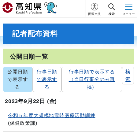
閲覧支援
検索
メニュー
記者配布資料
公開日順一覧
公開日順
行事日順
行事日順で表示する
検
で表示す
で表示す
（当日行事分のみ再
索
る
る
掲）
2023年9月22日
(金)
令和５年度大規模地震時医療活動訓練
(
保健政策課
)