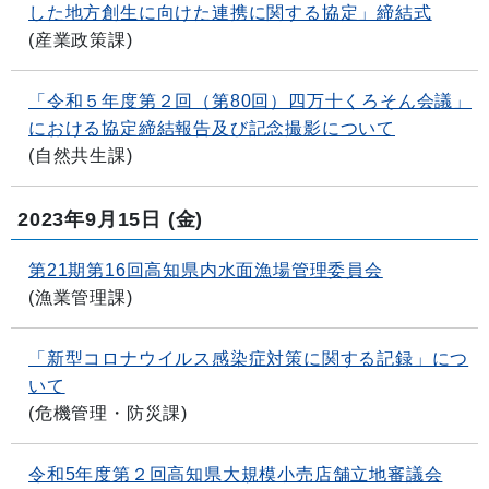
した地方創生に向けた連携に関する協定」締結式
(
産業政策課
)
「令和５年度第２回（第80回）四万十くろそん会議」
における協定締結報告及び記念撮影について
(
自然共生課
)
2023年9月15日
(金)
第21期第16回高知県内水面漁場管理委員会
(
漁業管理課
)
「新型コロナウイルス感染症対策に関する記録」につ
いて
(
危機管理・防災課
)
令和5年度第２回高知県大規模小売店舗立地審議会