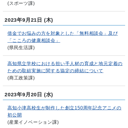
(
スポーツ課
)
2023年9月21日
(木)
借金でお悩みの方を対象とした「無料相談会」及び
「こころの健康相談会」
(
県民生活課
)
高知県立学校における担い手人材の育成と地元定着の
ための取組実施に関する協定の締結について
(
商工政策課
)
2023年9月20日
(水)
高知小津高校生が制作した創立150周年記念アニメの
初公開
(
産業イノベーション課
)