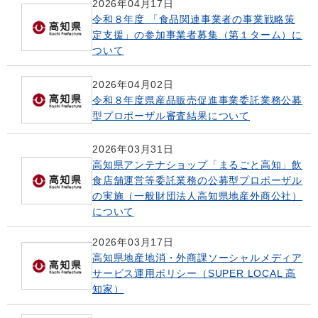
2026年04月17日
令和８年度 「食品関連事業者の事業戦略策
定支援」の参加事業者募集（第１ターム）に
ついて
2026年04月02日
令和８年度県産品販売促進事業委託業務公募
型プロポーザル審査結果について
2026年03月31日
高知県アンテナショップ「まるごと高知」飲
食店舗運営等委託業務の公募型プロポーザル
の実施（一般財団法人高知県地産外商公社）
について
2026年03月17日
高知県地産地消・外商課ソーシャルメディア
サービス運用ポリシー（SUPER LOCAL 高
知家）