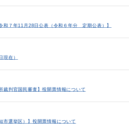
令和７年11月28日公表（令和６年分 定期公表）】
日現在）
所裁判官国民審査】投開票情報について
知市選挙区）】投開票情報について