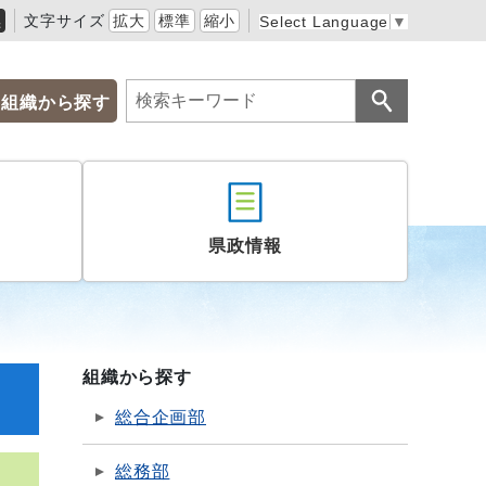
黒
文字サイズ
拡大
標準
縮小
Select Language
▼
組織から探す
県政情報
組織から探す
総合企画部
総務部