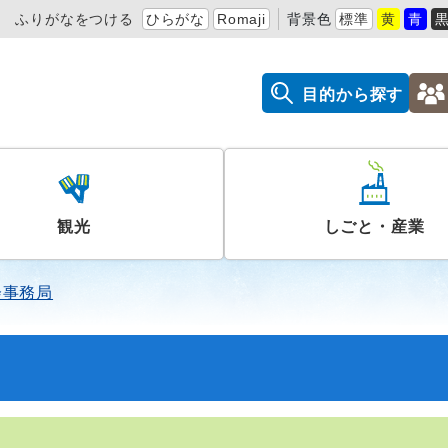
ふりがなをつける
ひらがな
Romaji
背景色
標準
黄
青
目的から探す
観光
しごと・産業
会事務局