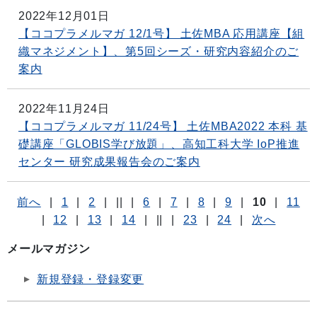
2022年12月01日
【ココプラメルマガ 12/1号】 土佐MBA 応用講座【組
織マネジメント】、第5回シーズ・研究内容紹介のご
案内
2022年11月24日
【ココプラメルマガ 11/24号】 土佐MBA2022 本科 基
礎講座「GLOBIS学び放題」、高知工科大学 IoP推進
センター 研究成果報告会のご案内
前へ
|
1
|
2
|
||
|
6
|
7
|
8
|
9
|
10
|
11
|
12
|
13
|
14
|
||
|
23
|
24
|
次へ
メールマガジン
新規登録・登録変更