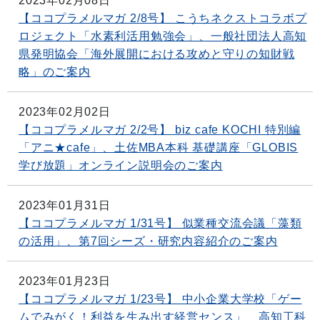
2023年02月08日
【ココプラメルマガ 2/8号】 こうちネクストコラボプ
ロジェクト「水素利活用勉強会」、一般社団法人高知
県発明協会「海外展開における攻めと守りの知財戦
略」のご案内
2023年02月02日
【ココプラメルマガ 2/2号】 biz cafe KOCHI 特別編
「アニ★cafe」、土佐MBA本科 基礎講座「GLOBIS
学び放題」オンライン説明会のご案内
2023年01月31日
【ココプラメルマガ 1/31号】 似業種交流会議「藻類
の活用」、第7回シーズ・研究内容紹介のご案内
2023年01月23日
【ココプラメルマガ 1/23号】 中小企業大学校「ゲー
ムでみがく！利益を生み出す経営センス」、高知工科