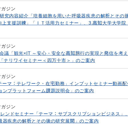
マガジン
ーズ・研究内容紹介「培養細胞を用いた呼吸器疾患の解析とその
向上支援訓練」「ＩＴ活用力セミナー」、3.高知大学大学院
マガジン
流会議「観光×IT ～安心・安全な高知旅行の実現と発信を考
」「ナリワイセミナー＜四万十市＞」のご案内
マガジン
ー「テーマ：テレワーク・在宅勤務」インプットセミナー動画配
ョンプラットフォーム課題説明会」のご案内
マガジン
ストレンドセミナー「テーマ：サブスクリプションビジネス」
吸器疾患の解析とその後の研究展開」のご案内