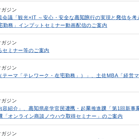
マガジン
交流会議「観光×IT ～安心・安全な高知旅行の実現と発信を考
宅勤務」インプットセミナー動画配信のご案内
マガジン
するセミナー等のご案内
マガジン
ー（テーマ「テレワーク・在宅勤務」）」、土佐MBA「経営
マガジン
研究内容紹介」、高知県産学官民連携・起業推進課「第1回新事
課「オンライン商談ノウハウ取得セミナー」のご案内
マガジン