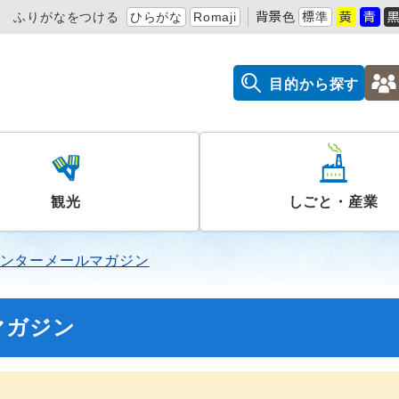
ふりがなをつける
ひらがな
Romaji
背景色
標準
黄
青
目的から探す
観光
しごと・産業
ンターメールマガジン
マガジン