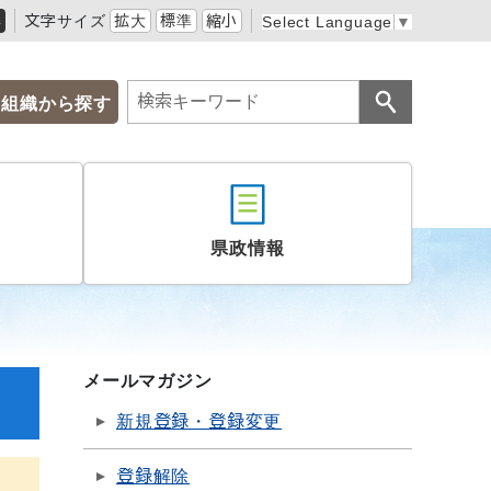
黒
文字サイズ
拡大
標準
縮小
Select Language
▼
組織から探す
県政情報
メールマガジン
新規登録・登録変更
登録解除