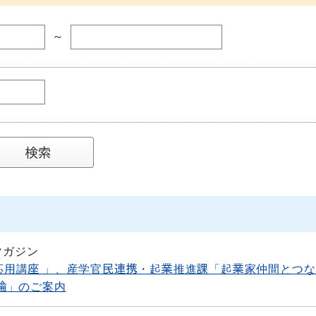
～
マガジン
科「応用講座 」、産学官民連携・起業推進課「起業家仲間とつ
論」のご案内