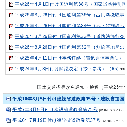
平成26年4月1日付け国道利第38号（国家戦略特
平成26年3月26日付け国道利第36号（占用料徴収
平成26年3月26日付け国道利第34号（地下鉄施設
平成26年3月26日付け国道利第33号（道路法施行
平成26年3月26日付け国道利第32号（無線基地局
平成25年4月11日付け事務連絡（電気通信事業法）
[
平成24年4月3日付け閣議決定（抄・参考）（65)
[PD
国土交通省等から通知・通達（平成25年
平成10年8月5日付け建設省道政発95号・建設省道国
平成7年8月9日付け建設省道政発第75号
[WORDファイル／2
平成6年7月19日付け建設省道政発第37号
[WORDファイル／