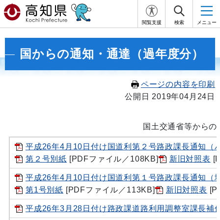
閲覧支援
検索
メニュー
国からの通知・通達（過年度分）
ページの内容を印刷
公開日 2019年04月24日
国土交通省等からの
平成26年4月10日付け国道利第２号路政課長通知
第２号別紙
[PDFファイル／108KB]
新旧対照表
[
平成26年4月10日付け国道利第１号路政課長通知
第1号別紙
[PDFファイル／113KB]
新旧対照表
[P
平成26年3月28日付け路政課道路利用調整室課長