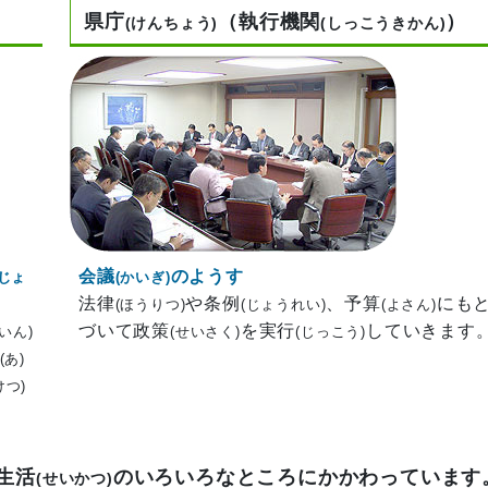
）
県庁
（執行機関
）
(けんちょう)
(しっこうきかん)
会議
のようす
ぎじょ
(かいぎ)
法律
や条例
、予算
にも
(ほうりつ)
(じょうれい)
(よさん)
づいて政策
を実行
していきます
ぎいん)
(せいさく)
(じっこう)
(あ)
けつ)
生活
のいろいろなところにかかわっています
(せいかつ)