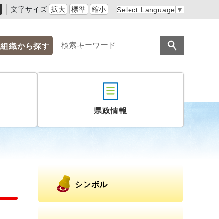
黒
文字サイズ
拡大
標準
縮小
Select Language
▼
組織から探す
県政情報
シンボル