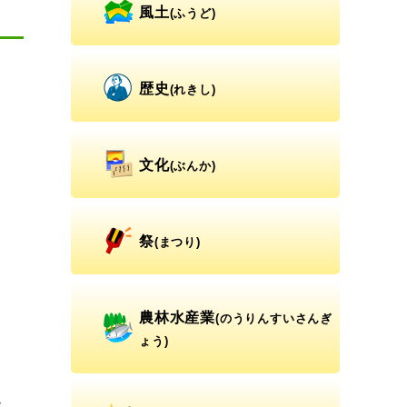
風土
(ふうど)
歴史
(れきし)
文化
(ぶんか)
祭
(まつり)
と
。
農林水産業
(のうりんすいさんぎ
ょう)
。