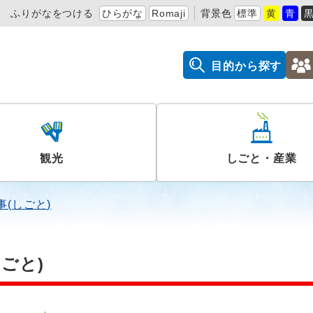
ふりがなをつける
ひらがな
Romaji
背景色
標準
黄
青
目的から探す
観光
しごと・産業
事(しごと)
ごと)