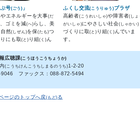
なぶ号
」
ふくし交流
プラザ
(ごう)
(こうりゅう)
やエネルギーを大事
高齢者
や障害者
)
(だ
(こうれいしゃ)
(しょ
、ゴミを減
らし、美
にやさしい社会
(へ)
がいしゃ)
(しゃかい)
い自然
を保
つ
づくりに取
り組
んでいま
(しぜん)
(たも)
(と)
(く)
くりにも取
り組
ん
す。
(と)
(く)
。
報広聴課
(こうほうこうちょうか)
ノ内
1-2-20
(こうちけんこうちしまるのうち)
3-9046 ファックス：088-872-5494
のページのトップへ戻
る
(もど)