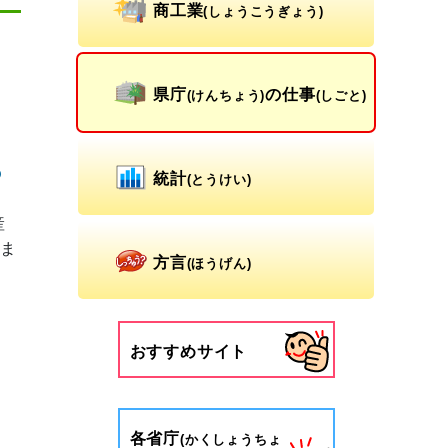
商工業
(しょうこうぎょう)
県庁
の仕事
(けんちょう)
(しごと)
の
統計
(とうけい)
産
ま
方言
(ほうげん)
おすすめサイト
各省庁
(かくしょうちょ