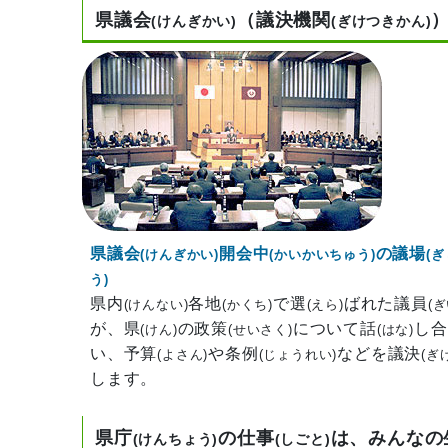
県議会
（議決機関
(けんぎかい)
(ぎけつきかん)
県議会
開会中
の議場
(けんぎかい)
(かいかいちゅう)
(
う)
県内
各地
で選
ばれた議員
(けんない)
(かくち)
(えら)
(
が、県
の政策
について話
し合
(けん)
(せいさく)
(はな)
い、予算
や条例
などを議決
(よさん)
(じょうれい)
(ぎ
します。
県庁
の仕事
は、みんなの
(けんちょう)
(しごと)