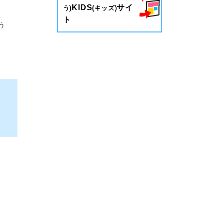
KIDS
サイ
う)
(キッズ)
ト
う