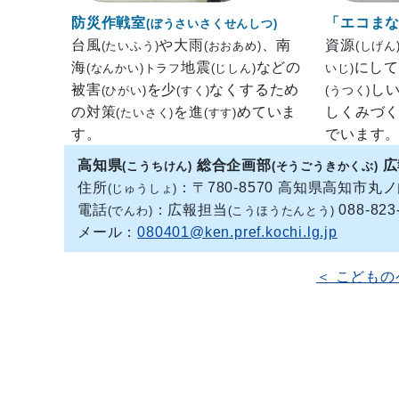
防災作戦室
「エコま
(ぼうさいさくせんしつ)
台風
や大雨
、南
資源
(たいふう)
(おおあめ)
(しげん
海
地震
などの
にして
(なんかい)トラフ
(じしん)
いじ)
被害
を少
なくするため
し
(ひがい)
(すく)
(うつく)
の対策
を進
めていま
しくみづ
(たいさく)
(すす)
す。
でいます
高知県
総合企画部
広
(こうちけん)
(そうごうきかくぶ)
住所
：〒780-8570 高知県高知市丸
(じゅうしょ)
電話
：広報担当
088-82
(でんわ)
(こうほうたんとう)
メール：
080401@ken.pref.kochi.lg.jp
＜ こども