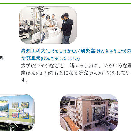
高知工科大
研究室
(こうちこうかだい)
(けんきゅうしつ)
理
研究風景
(けんきゅうふうけい)
大学
などと一緒
に、いろいろな
(だいがく)
(いっしょ)
業
のもとになる研究
をしてい
(さんぎょう)
(けんきゅう)
す。