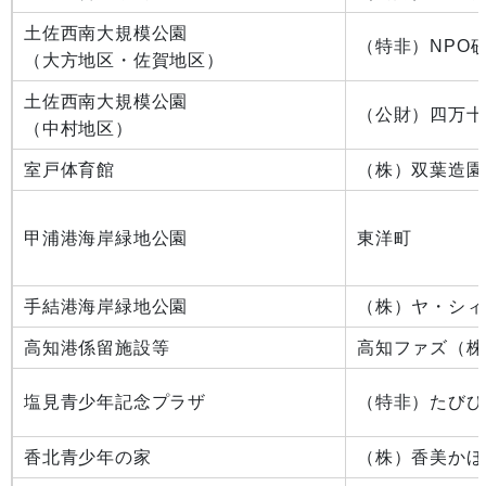
土佐西南大規模公園
（特非）NPO
（大方地区・佐賀地区）
土佐西南大規模公園
（公財）四万十
（中村地区）
室戸体育館
（株）双葉造園
甲浦港海岸緑地公園
東洋町
手結港海岸緑地公園
（株）ヤ・シィ
高知港係留施設等
高知ファズ（株
塩見青少年記念プラザ
（特非）たびび
香北青少年の家
（株）香美かほ