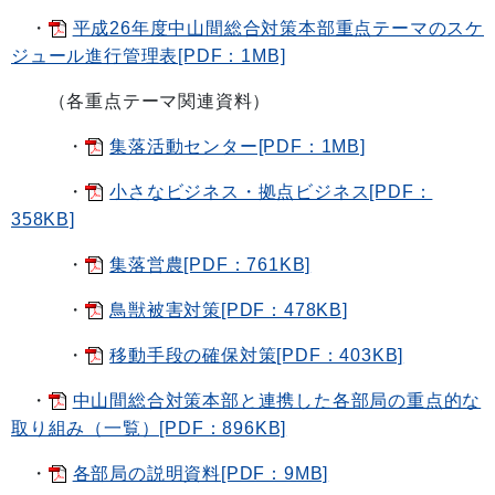
・
平成26年度中山間総合対策本部重点テーマのスケ
ジュール進行管理表[PDF：1MB]
（各重点テーマ関連資料）
・
集落活動センター[PDF：1MB]
・
小さなビジネス・拠点ビジネス[PDF：
358KB]
・
集落営農[PDF：761KB]
・
鳥獣被害対策[PDF：478KB]
・
移動手段の確保対策[PDF：403KB]
・
中山間総合対策本部と連携した各部局の重点的な
取り組み（一覧）[PDF：896KB]
・
各部局の説明資料[PDF：9MB]