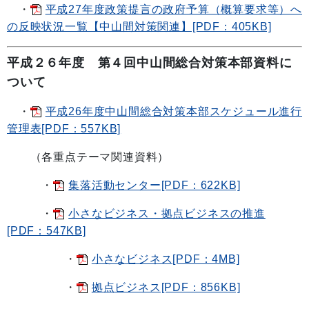
・
平成27年度政策提言の政府予算（概算要求等）へ
の反映状況一覧【中山間対策関連】[PDF：405KB]
平成２６年度 第４
回中山間総合対策本部資料に
ついて
・
平成26年度中山間総合対策本部スケジュール進行
管理表[PDF：557KB]
（各重点テーマ関連資料）
・
集落活動センター[PDF：622KB]
・
小さなビジネス・拠点ビジネスの推進
[PDF：547KB]
・
小さなビジネス[PDF：4MB]
・
拠点ビジネス[PDF：856KB]