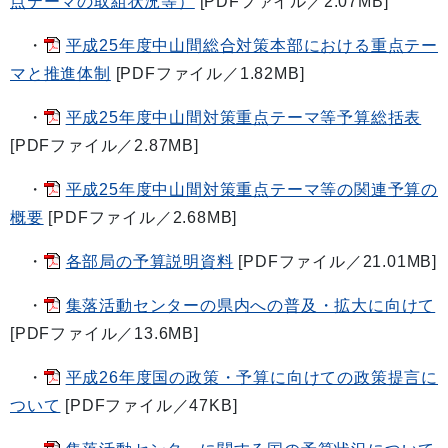
点テーマの取組状況等）
[PDFファイル／2.07MB]
・
平成25年度中山間総合対策本部における重点テー
マと推進体制
[PDFファイル／1.82MB]
・
平成25年度中山間対策重点テーマ等予算総括表
[PDFファイル／2.87MB]
・
平成25年度中山間対策重点テーマ等の関連予算の
概要
[PDFファイル／2.68MB]
・
各部局の予算説明資料
[PDFファイル／21.01MB]
・
集落活動センターの県内への普及・拡大に向けて
[PDFファイル／13.6MB]
・
平成26年度国の政策・予算に向けての政策提言に
ついて
[PDFファイル／47KB]