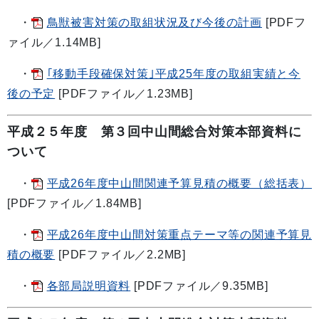
・
鳥獣被害対策の取組状況及び今後の計画
[PDFフ
ァイル／1.14MB]
・
｢移動手段確保対策｣平成25年度の取組実績と今
後の予定
[PDFファイル／1.23MB]
平成２５年度 第３回中山間総合対策本部資料に
ついて
・
平成26年度中山間関連予算見積の概要（総括表）
[PDFファイル／1.84MB]
・
平成26年度中山間対策重点テーマ等の関連予算見
積の概要
[PDFファイル／2.2MB]
・
各部局説明資料
[PDFファイル／9.35MB]