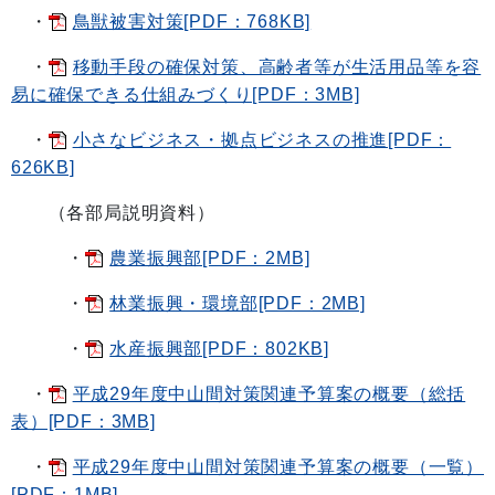
・
鳥獣被害対策[PDF：768KB]
・
移動手段の確保対策、高齢者等が生活用品等を容
易に確保できる仕組みづくり[PDF：3MB]
・
小さなビジネス・拠点ビジネスの推進[PDF：
626KB]
（各部局説明資料）
・
農業振興部[PDF：2MB]
・
林業振興・環境部[PDF：2MB]
・
水産振興部[PDF：802KB]
・
平成29年度中山間対策関連予算案の概要（総括
表）[PDF：3MB]
・
平成29年度中山間対策関連予算案の概要（一覧）
[PDF：1MB]