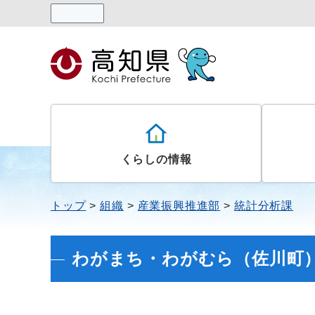
読み上げる
くらしの情報
トップ
組織
産業振興推進部
統計分析課
わがまち・わがむら（佐川町