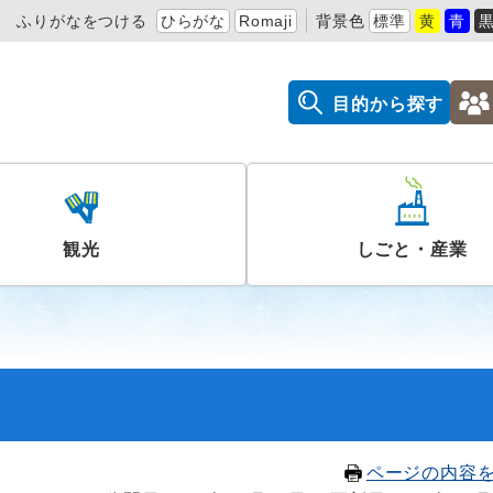
ふりがなをつける
ひらがな
Romaji
背景色
標準
黄
青
目的から探す
観光
しごと・産業
）
ページの内容