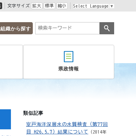
黒
文字サイズ
拡大
標準
縮小
Select Language
▼
組織から探す
県政情報
類似記事
室戸海洋深層水の水質検査（第77回
目 H26.5.7）結果について
2014年