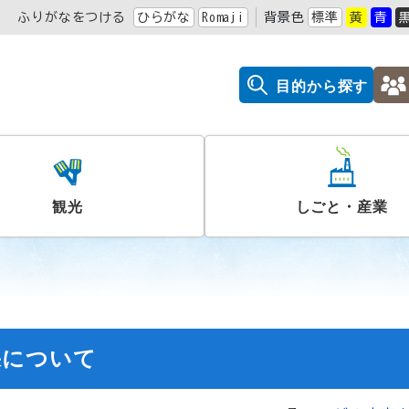
ふりがなをつける
ひらがな
Romaji
背景色
標準
黄
青
目的から探す
観光
しごと・産業
果について