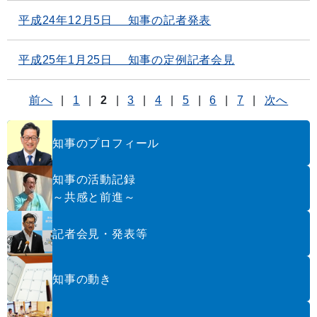
平成24年12月5日 知事の記者発表
平成25年1月25日 知事の定例記者会見
前へ
|
1
|
2
|
3
|
4
|
5
|
6
|
7
|
次へ
知事のプロフィール
知事の活動記録
～共感と前進～
記者会見・発表等
知事の動き