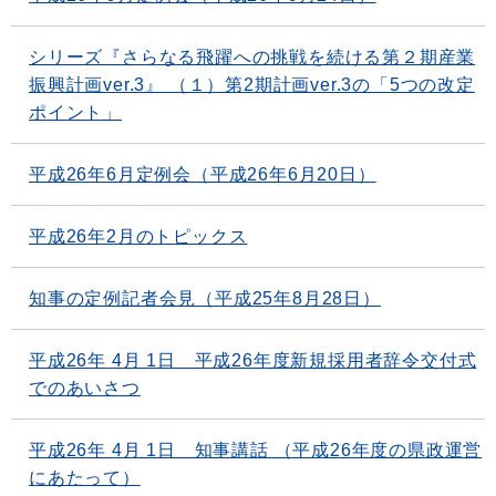
シリーズ『さらなる飛躍への挑戦を続ける第２期産業
振興計画ver.3』 （１）第2期計画ver.3の「5つの改定
ポイント」
平成26年6月定例会（平成26年6月20日）
平成26年2月のトピックス
知事の定例記者会見（平成25年8月28日）
平成26年 4月 1日 平成26年度新規採用者辞令交付式
でのあいさつ
平成26年 4月 1日 知事講話 （平成26年度の県政運営
にあたって）