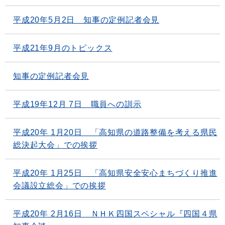
平成20年5月2日 知事の定例記者会見
平成21年9月のトピックス
知事の定例記者会見
平成19年12月 7日 職員への訓示
平成20年 1月20日 「高知県の道路整備を考える県民
総決起大会」での挨拶
平成20年 1月25日 「高知県安全安心まちづくり推進
会議設立総会」での挨拶
平成20年 2月16日 ＮＨＫ四国スペシャル『四国４県