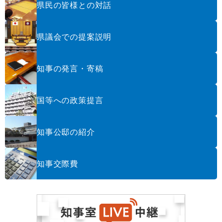
県民の皆様との対話
県議会での提案説明
知事の発言・寄稿
国等への政策提言
知事公邸の紹介
知事交際費